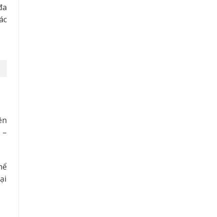
đa
ác
ên
 –
hể
ại