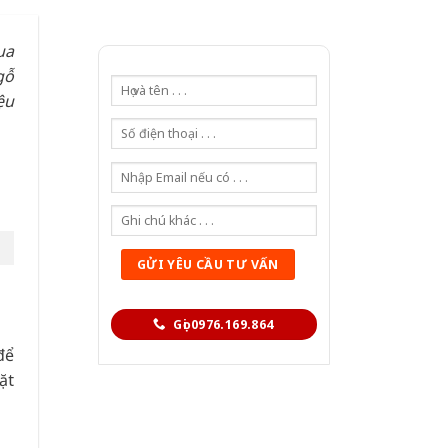
ua
gỗ
ệu
Gọi 0976.169.864
để
ặt