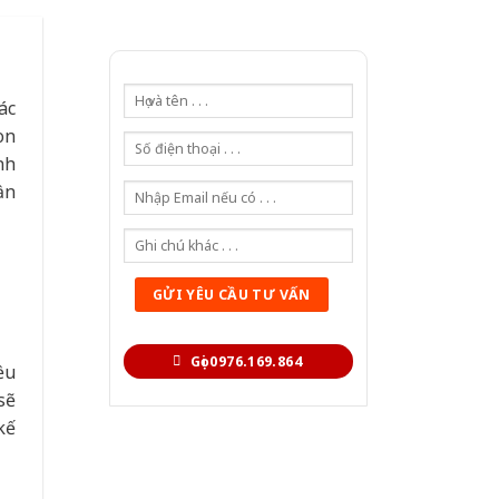
ác
on
nh
ần
Gọi 0976.169.864
ều
sẽ
kế