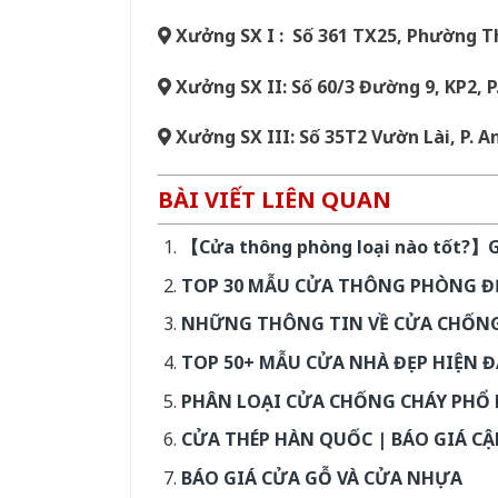
Xưởng SX I : Số 361 TX25, Phường T
Xưởng SX II: Số 60/3 Đường 9, KP2, P
Xưởng SX III: Số 35T2 Vườn Lài, P. A
BÀI VIẾT LIÊN QUAN
【Cửa thông phòng loại nào tốt?】Gi
TOP 30 MẪU CỬA THÔNG PHÒNG ĐẸ
NHỮNG THÔNG TIN VỀ CỬA CHỐNG
TOP 50+ MẪU CỬA NHÀ ĐẸP HIỆN Đ
PHÂN LOẠI CỬA CHỐNG CHÁY PHỔ 
CỬA THÉP HÀN QUỐC | BÁO GIÁ CẬ
BÁO GIÁ CỬA GỖ VÀ CỬA NHỰA