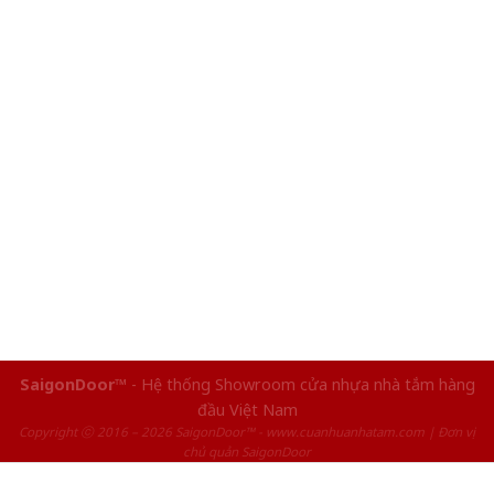
SaigonDoor™
- Hệ thống Showroom cửa nhựa nhà tắm hàng
đầu Việt Nam
Copyright ⓒ 2016 – 2026 SaigonDoor™ - www.cuanhuanhatam.com | Đơn vị
chủ quản SaigonDoor