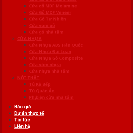
Cửa gỗ MDF Melamine
Cửa Gỗ MDF Veneer
Cửa Gỗ Tự Nhiên
Cửa vòm gỗ
Cửa gỗ nhà tắm
CỬA NHỰA
Cửa Nhựa ABS Hàn Quốc
Cửa Nhựa Đài Loan
Cửa Nhựa Gỗ Composite
Cửa vòm nhựa
Cửa nhựa nhà tắm
NỘI THẤT
Tủ Kệ Bếp
Tủ Quần Áo
Phụ kiện cửa nhà tắm
Báo giá
Dự án thực tế
Tin tức
Liên hệ