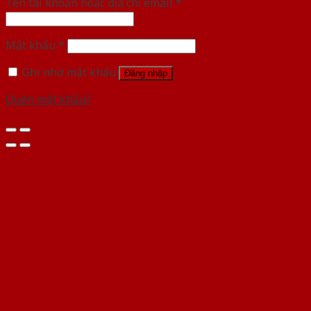
Tên tài khoản hoặc địa chỉ email
*
Mật khẩu
*
Ghi nhớ mật khẩu
Đăng nhập
Quên mật khẩu?