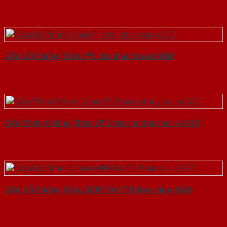
Cửa Gỗ Chống Cháy P1 cho khach san-SGD
Cửa Thép Chống Cháy 2P 2 tay co thuy luc-a-SGD
Cửa Gỗ Chống Cháy MDF O4-C1 Phào chi-a-SGD