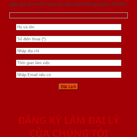
gặp gỡ làm việc hoăc tư vấn mà không phải chờ đợi.
ĐĂNG KÝ LÀM ĐẠI LÝ
CỦA CHÚNG TÔI