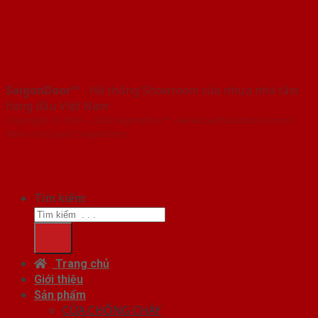
SaigonDoor™
- Hệ thống Showroom cửa nhựa nhà tắm
hàng đầu Việt Nam
Copyright ⓒ 2016 – 2026 SaigonDoor™ - www.cuanhuanhatam.com |
Đơn vị chủ quản SaigonDoor
Tìm kiếm:
Trang chủ
Giới thiệu
Sản phẩm
CỬA CHỐNG CHÁY