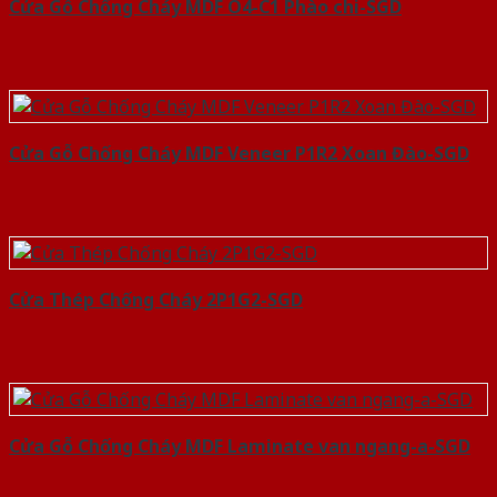
Cửa Gỗ Chống Cháy MDF O4-C1 Phào chi-SGD
Cửa Gỗ Chống Cháy MDF Veneer P1R2 Xoan Đào-SGD
Cửa Thép Chống Cháy 2P1G2-SGD
Cửa Gỗ Chống Cháy MDF Laminate van ngang-a-SGD