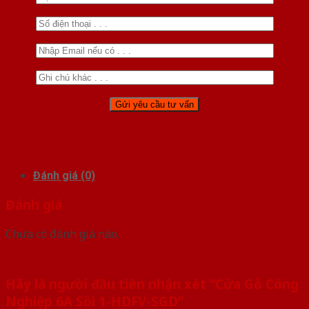
Đánh giá (0)
Đánh giá
Chưa có đánh giá nào.
Hãy là người đầu tiên nhận xét “Cửa Gỗ Công
Nghiệp 6A Sồi 1-HDFV-SGD”