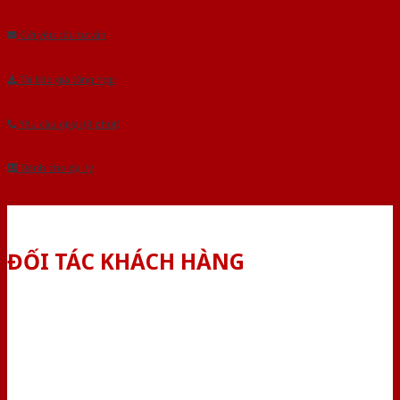
Âu.Chúng tôi tự tin là nhà sản xuất & cung cấp hàng đầu tại Việt Nam!
Gửi yêu cầu tư vấn
Tải báo giá tổng hợp
Yêu cầu gọi lại (3 phút)
Dành cho đại lý
ĐỐI TÁC KHÁCH HÀNG