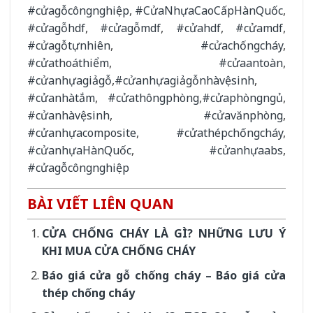
#cửagỗcôngnghiệp
,
#CửaNhựaCaoCấpHànQuốc
,
#cửagỗhdf
,
#cửagỗmdf
,
#cửahdf
,
#cửamdf
,
#cửagỗtựnhiên
,
#cửachốngcháy
,
#cửathoáthiểm
,
#cửaantoàn
,
#cửanhựagiảgỗ
,
#cửanhựagiảgỗnhàvệsinh
,
#cửanhàtắm
,
#cửathôngphòng
,
#cửaphòngngủ
,
#cửanhàvệsinh
,
#cửavănphòng
,
#cửanhựacomposite
,
#cửathépchốngcháy
,
#cửanhựaHànQuốc
,
#cửanhựaabs
,
#cửagỗcôngnghiệp
BÀI VIẾT LIÊN QUAN
CỬA CHỐNG CHÁY LÀ GÌ? NHỮNG LƯU Ý
KHI MUA CỬA CHỐNG CHÁY
Báo giá cửa gỗ chống cháy – Báo giá cửa
thép chống cháy