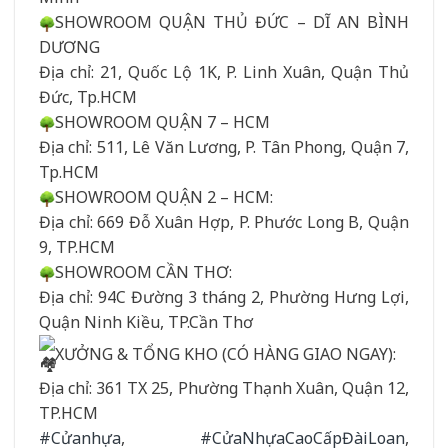
SHOWROOM QUẬN THỦ ĐỨC – DĨ AN BÌNH
DƯƠNG
Địa chỉ: 21, Quốc Lộ 1K, P. Linh Xuân, Quận Thủ
Đức, Tp.HCM
SHOWROOM QUẬN 7 – HCM
Địa chỉ: 511, Lê Văn Lương, P. Tân Phong, Quận 7,
Tp.HCM
SHOWROOM QUẬN 2 – HCM:
Địa chỉ: 669 Đỗ Xuân Hợp, P. Phước Long B, Quận
9, TP.HCM
SHOWROOM CẦN THƠ:
Địa chỉ: 94C Đường 3 tháng 2, Phường Hưng Lợi,
Quận Ninh Kiều, TP.Cần Thơ
XƯỞNG & TỔNG KHO (CÓ HÀNG GIAO NGAY):
Địa chỉ: 361 TX 25, Phường Thạnh Xuân, Quận 12,
TP.HCM
#Cửanhựa
,
#CửaNhựaCaoCấpĐàiLoan
,