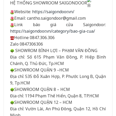
HỆ THỐNG SHOWROOM SAIGONDOOR
Website:
https://saigondoor.vn/
Email: cantho.saigondoor@gmail.com
Link báo giá cửa Saigondoor:
https://saigondoor.vn/category/bao-gia-cua/
Hotline 0847.306.306
Zalo 0847306306
SHOWROM BÌNH LỢI – PHẠM VĂN ĐỒNG
Địa chỉ: Số 615 Phạm Văn Đồng, P. Hiệp Bình
Chánh, Q. Thủ Đức, Tp.HCM
SHOWROOM QUẬN 9 –HCM
Địa chỉ: 535 Đỗ Xuân Hợp, P. Phước Long B, Quận
9, Tp.HCM
SHOWROOM QUẬN 8 – HCM
Địa chỉ: 1194 Phạm Thế Hiển, Quận 8, TP.HCM
SHOWROOM QUẬN 12 – HCM
Địa chỉ: Vườn Lài, An Phú Đông, Quận 12, Hồ Chí
Minh